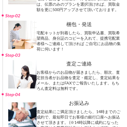
をお申込み下さい。宅配キットは、標準サイズ
と大サイズを無料でご用意しております。 ご自
宅に不要になった段ボールをお持ちのお客様
は、伝票のみのプランを選択頂ければ、買取金
額を更に500円アップさせて頂いております。
Step-02
梱包・発送
宅配キットが到着したら、買取申込書、買取希
望商品、身分証のコピーを入れて、提携宅配業
者様へご連絡して頂ければ ご自宅にお品物の集
荷に伺います！
Step-03
査定ご連絡
お客様からのお品物が届きましたら、順次、査
定担当者がお品物を査定・鑑定し、査定結果を
メール、またはFAXでご報告いたします。もち
ろん査定料は無料です。
Step-04
お振込み