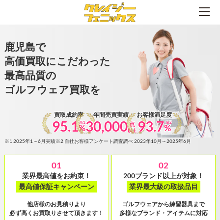
鹿児島で
高価買取にこだわった
最高品質の
ゴルフウェア買取を
買取成約率
年間売買実績
お客様満足度
95.1
30,000
93.7
※1
※2
点
%
%
以上
※1 2025年1～6月実績
※2 自社お客様アンケート調査調べ 2023年10月～2025年6月
01
02
業界最高値をお約束！
200ブランド以上が対象！
最高値保証キャンペーン
業界最大級の取扱品目
他店様のお見積りより
ゴルフウェアから練習器具まで
必ず高くお買取りさせて頂きます！
多様なブランド・アイテムに対応