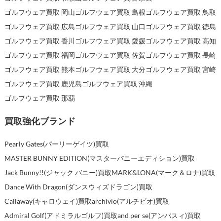
ゴルフウェア買取 岡山
ゴルフウェア買取 島根
ゴルフウェア買取 鳥取
ゴルフウェア買取 広島
ゴルフウェア買取 山口
ゴルフウェア買取 徳島
ゴルフウェア買取 香川
ゴルフウェア買取 愛媛
ゴルフウェア買取 高知
ゴルフウェア買取 福岡
ゴルフウェア買取 佐賀
ゴルフウェア買取 長崎
ゴルフウェア買取 熊本
ゴルフウェア買取 大分
ゴルフウェア買取 宮崎
ゴルフウェア買取 鹿児島
ゴルフウェア買取 沖縄
ゴルフウェア買取 那覇
買取強化ブランド
Pearly Gates(パーリーゲイツ)買取
MASTER BUNNY EDITION(マスターバニーエディション)買取
Jack Bunny!!(ジャック バニー)買取
MARK&LONA(マーク＆ロナ)買取
Dance With Dragon(ダンスウィズドラゴン)買取
Callaway(キャロウェイ)買取
archivio(アルチビオ)買取
Admiral Golf(アドミラルゴルフ)買取
and per se(アンパスィ)買取