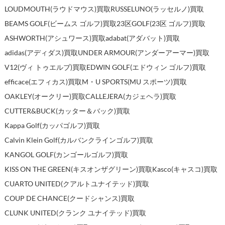
LOUDMOUTH(ラウドマウス)買取
RUSSELUNO(ラッセルノ)買取
BEAMS GOLF(ビームス ゴルフ)買取
23区GOLF(23区 ゴルフ)買取
ASHWORTH(アシュワース)買取
adabat(アダバット)買取
adidas(アディダス)買取
UNDER ARMOUR(アンダーアーマー)買取
V12(ヴィ トゥエルブ)買取
EDWIN GOLF(エドウィン ゴルフ)買取
efficace(エフィカス)買取
M・U SPORTS(MU スポーツ)買取
OAKLEY(オークリー)買取
CALLEJERA(カジェヘラ)買取
CUTTER&BUCK(カッター＆バック)買取
Kappa Golf(カッパゴルフ)買取
Calvin Klein Golf(カルバンクラインゴルフ)買取
KANGOL GOLF(カンゴールゴルフ)買取
KISS ON THE GREEN(キスオンザグリーン)買取
Kasco(キャスコ)買取
CUARTO UNITED(クアルトユナイテッド)買取
COUP DE CHANCE(クードシャンス)買取
CLUNK UNITED(クランク ユナイテッド)買取