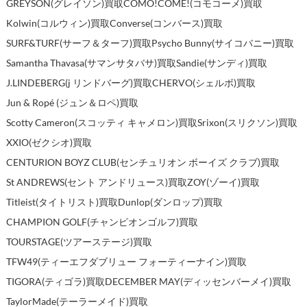
GREYSON(グレイソン)買取
COMO!COME!(コモコーメ)買取
Kolwin(コルウィン)買取
Converse(コンバース)買取
SURF&TURF(サーフ＆ターフ)買取
Psycho Bunny(サイコバニー)買取
Samantha Thavasa(サマンサタバサ)買取
Sandie(サンディ)買取
J.LINDEBERG(j リンドバーグ)買取
CHERVO(シェルボ)買取
Jun & Ropé (ジュン＆ロペ)買取
Scotty Cameron(スコッティ キャメロン)買取
Srixon(スリクソン)買取
XXIO(ゼクシオ)買取
CENTURION BOYZ CLUB(センチュリオン ボーイズ クラブ)買取
St ANDREWS(セント アンドリュース)買取
ZOY(ゾーイ)買取
Titleist(タイトリスト)買取
Dunlop(ダンロップ)買取
CHAMPION GOLF(チャンピオンゴルフ)買取
TOURSTAGE(ツアーステージ)買取
TFW49(ティーエフダブリュー フォーティーナイン)買取
TIGORA(ティゴラ)買取
DECEMBER MAY(ディッセンバーメイ)買取
TaylorMade(テーラーメイド)買取