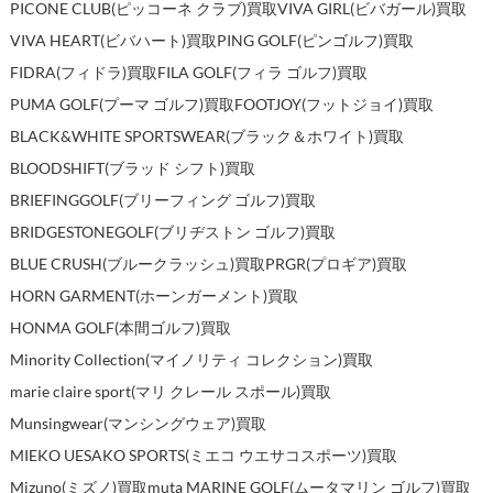
PICONE CLUB(ピッコーネ クラブ)買取
VIVA GIRL(ビバガール)買取
VIVA HEART(ビバハート)買取
PING GOLF(ピンゴルフ)買取
FIDRA(フィドラ)買取
FILA GOLF(フィラ ゴルフ)買取
PUMA GOLF(プーマ ゴルフ)買取
FOOTJOY(フットジョイ)買取
BLACK&WHITE SPORTSWEAR(ブラック＆ホワイト)買取
BLOODSHIFT(ブラッド シフト)買取
BRIEFINGGOLF(ブリーフィング ゴルフ)買取
BRIDGESTONEGOLF(ブリヂストン ゴルフ)買取
BLUE CRUSH(ブルークラッシュ)買取
PRGR(プロギア)買取
HORN GARMENT(ホーンガーメント)買取
HONMA GOLF(本間ゴルフ)買取
Minority Collection(マイノリティ コレクション)買取
marie claire sport(マリ クレール スポール)買取
Munsingwear(マンシングウェア)買取
MIEKO UESAKO SPORTS(ミエコ ウエサコスポーツ)買取
Mizuno(ミズノ)買取
muta MARINE GOLF(ムータマリン ゴルフ)買取