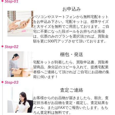
Step-01
お申込み
パソコンやスマートフォンから無料宅配キット
をお申込み下さい。宅配キットは、標準サイズ
と大サイズを無料でご用意しております。 ご自
宅に不要になった段ボールをお持ちのお客様
は、伝票のみのプランを選択頂ければ、買取金
額を更に500円アップさせて頂いております。
Step-02
梱包・発送
宅配キットが到着したら、買取申込書、買取希
望商品、身分証のコピーを入れて、提携宅配業
者様へご連絡して頂ければ ご自宅にお品物の集
荷に伺います！
Step-03
査定ご連絡
お客様からのお品物が届きましたら、順次、査
定担当者がお品物を査定・鑑定し、査定結果を
メール、またはFAXでご報告いたします。もち
ろん査定料は無料です。