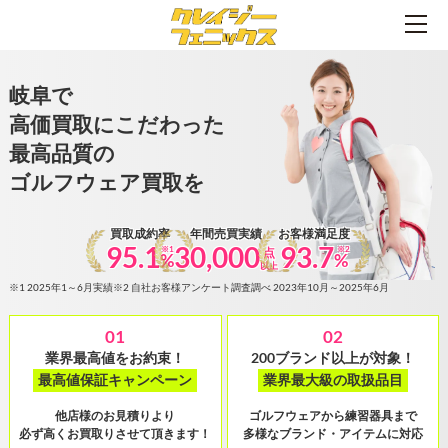
岐阜で
高価買取にこだわった
最高品質の
ゴルフウェア買取を
買取成約率
年間売買実績
お客様満足度
95.1
30,000
93.7
※1
※2
点
%
%
以上
※1 2025年1～6月実績
※2 自社お客様アンケート調査調べ 2023年10月～2025年6月
01
02
業界最高値をお約束！
200ブランド以上が対象！
最高値保証キャンペーン
業界最大級の取扱品目
他店様のお見積りより
ゴルフウェアから練習器具まで
必ず高くお買取りさせて頂きます！
多様なブランド・アイテムに対応