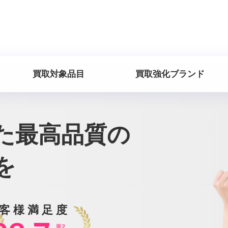
買取対象品目
買取強化ブランド
た
最高品質の
を
客様満足度
※2