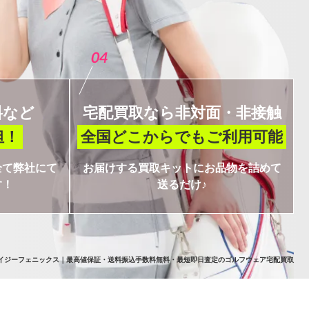
04
料など
宅配買取なら
非対面・非接触
担！
全国どこからでも
ご利用可能
全て弊社にて
お届けする買取キットにお品物を詰めて
す！
送るだけ♪
イジーフェニックス｜最高値保証・送料振込手数料無料・最短即日査定のゴルフウェア宅配買取