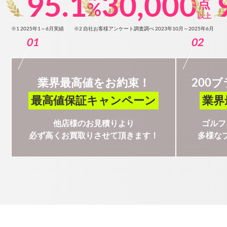
95.1
30,000
点
%
以上
※1 2025年1～6月実績
※2 自社お客様アンケート調査調べ 2023年10月～2025年6月
01
02
業界最高値をお約束！
200
最高値保証キャンペーン
業界
他店様のお見積りより
ゴルフ
必ず高くお買取りさせて頂きます！
多様な