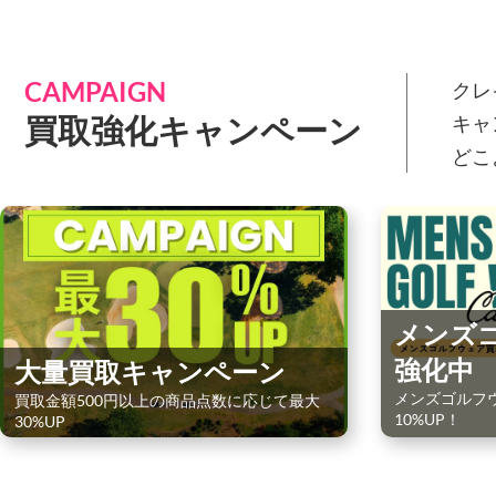
CAMPAIGN
クレ
買取強化キャンペーン
キャ
どこ
メンズ
強化中
大量買取キャンペーン
メンズゴルフ
買取金額500円以上の商品点数に応じて最大
10%UP！
30%UP