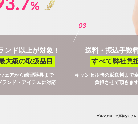
93.7
%
03
ブランド以上が対象！
送料・振込手数
最大級の取扱品目
すべて弊社負
ウェアから練習器具まで
キャンセル時の返送料まで
ブランド・アイテムに対応
負担させて頂きま
ゴルフグローブ買取ならクレ