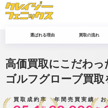
選ばれる理由
買取の流れ
高価買取にこだわっ
ゴルフグローブ買取
買取成約率
年間売買実績
お
※1