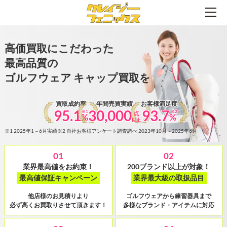
高価買取にこだわった
最高品質の
ゴルフウェア キャップ買取を
買取成約率
年間売買実績
お客様満足度
95.1
30,000
93.7
※1
※2
点
%
%
以上
※1 2025年1～6月実績
※2 自社お客様アンケート調査調べ 2023年10月～2025年6月
01
02
業界最高値をお約束！
200ブランド以上が対象！
最高値保証キャンペーン
業界最大級の取扱品目
他店様のお見積りより
ゴルフウェアから練習器具まで
必ず高くお買取りさせて頂きます！
多様なブランド・アイテムに対応