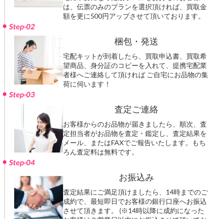
は、伝票のみのプランを選択頂ければ、買取金
額を更に500円アップさせて頂いております。
Step-02
梱包・発送
宅配キットが到着したら、買取申込書、買取希
望商品、身分証のコピーを入れて、提携宅配業
者様へご連絡して頂ければ ご自宅にお品物の集
荷に伺います！
Step-03
査定ご連絡
お客様からのお品物が届きましたら、順次、査
定担当者がお品物を査定・鑑定し、査定結果を
メール、またはFAXでご報告いたします。もち
ろん査定料は無料です。
Step-04
お振込み
査定結果にご満足頂けましたら、14時までのご
成約で、最短即日でお客様の銀行口座へお振込
させて頂きます。 (※14時以降に成約になった