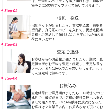
は、伝票のみのプランを選択頂ければ、買取金
額を更に500円アップさせて頂いております。
Step-02
梱包・発送
宅配キットが到着したら、買取申込書、買取希
望商品、身分証のコピーを入れて、提携宅配業
者様へご連絡して頂ければ ご自宅にお品物の集
荷に伺います！
Step-03
査定ご連絡
お客様からのお品物が届きましたら、順次、査
定担当者がお品物を査定・鑑定し、査定結果を
メール、またはFAXでご報告いたします。もち
ろん査定料は無料です。
Step-04
お振込み
査定結果にご満足頂けましたら、14時までのご
成約で、最短即日でお客様の銀行口座へお振込
させて頂きます。 (※14時以降に成約になった
お客様は２営業日以内にお振込させて頂いてお