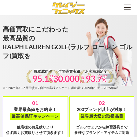
高価買取にこだわった
最高品質の
RALPH LAUREN GOLF(ラルフ ローレン ゴル
フ)買取を
買取成約率
年間売買実績
お客様満足度
95.1
30,000
93.7
※1
※2
点
%
%
以上
※1 2025年1～6月実績
※2 自社お客様アンケート調査調べ 2023年10月～2025年6月
01
02
業界最高値をお約束！
200ブランド以上が対象！
最高値保証キャンペーン
業界最大級の取扱品目
他店様のお見積りより
ゴルフウェアから練習器具まで
必ず高くお買取りさせて頂きます！
多様なブランド・アイテムに対応