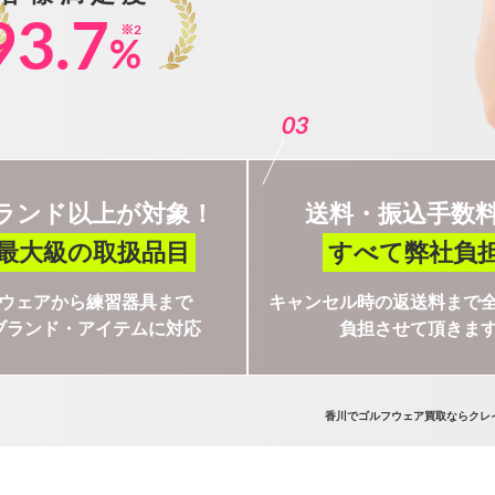
93.7
※2
%
03
ブランド以上が対象！
送料・振込手数
最大級の取扱品目
すべて弊社負
ウェアから練習器具まで
キャンセル時の返送料まで
ブランド・アイテムに対応
負担させて頂きま
香川でゴルフウェア買取ならクレ