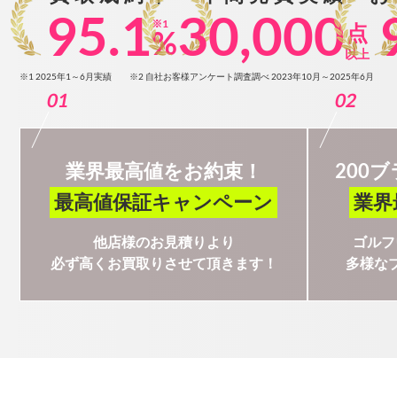
95.1
30,000
※1
点
%
以上
※1 2025年1～6月実績
※2 自社お客様アンケート調査調べ 2023年10月～2025年6月
01
02
業界最高値をお約束！
200
最高値保証キャンペーン
業界
他店様のお見積りより
ゴルフ
必ず高くお買取りさせて頂きます！
多様な