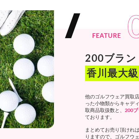
FEATURE
200ブラ
香川最大級
他のゴルフウェア買取
った小物類からキャデ
取商品取扱数と、
200
ております。
まとめてお売り頂けれ
りますので、ゴルフウ