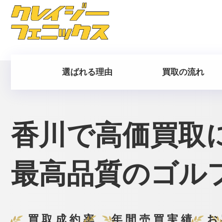
選ばれる理由
買取の流れ
香川で
高価買取
最高品質の
ゴル
買取成約率
年間売買実績
お