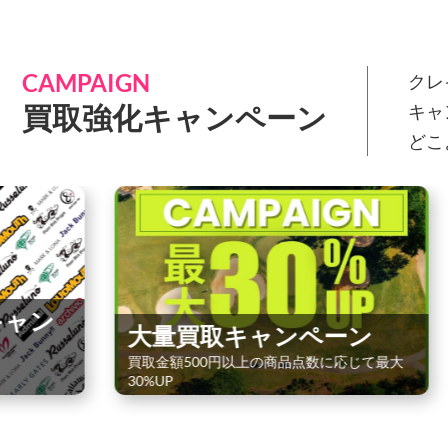
CAMPAIGN
クレ
買取強化キャンペーン
キャ
どこ
メンズ
強化中
大量買取キャンペーン
メンズゴルフ
買取金額500円以上の商品点数に応じて最大
10%UP！
30%UP