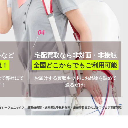
04
料など
宅配買取なら
非対面・非接触
担！
全国どこからでも
ご利用可能
全て弊社にて
お届けする買取キットにお品物を詰めて
す！
送るだけ♪
イジーフェニックス｜最高値保証・送料振込手数料無料・最短即日査定のゴルフウェア宅配買取