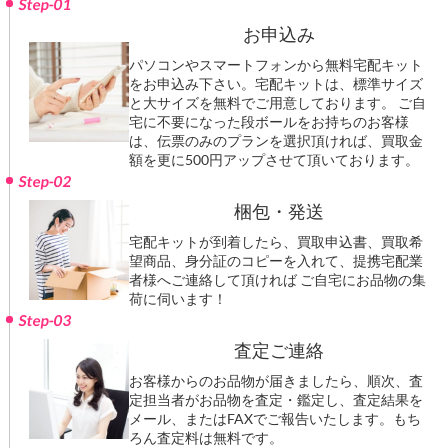
Step-01
お申込み
パソコンやスマートフォンから無料宅配キット
をお申込み下さい。宅配キットは、標準サイズ
と大サイズを無料でご用意しております。 ご自
宅に不要になった段ボールをお持ちのお客様
は、伝票のみのプランを選択頂ければ、買取金
額を更に500円アップさせて頂いております。
Step-02
梱包・発送
宅配キットが到着したら、買取申込書、買取希
望商品、身分証のコピーを入れて、提携宅配業
者様へご連絡して頂ければ ご自宅にお品物の集
荷に伺います！
Step-03
査定ご連絡
お客様からのお品物が届きましたら、順次、査
定担当者がお品物を査定・鑑定し、査定結果を
メール、またはFAXでご報告いたします。もち
ろん査定料は無料です。