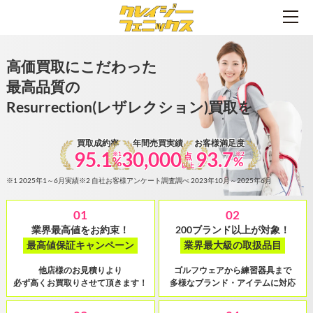
高価買取にこだわった
最高品質の
Resurrection(レザレクション)買取を
買取成約率
年間売買実績
お客様満足度
95.1
30,000
93.7
※1
※2
点
%
%
以上
※1 2025年1～6月実績
※2 自社お客様アンケート調査調べ 2023年10月～2025年6月
01
02
業界最高値をお約束！
200ブランド以上が対象！
最高値保証キャンペーン
業界最大級の取扱品目
他店様のお見積りより
ゴルフウェアから練習器具まで
必ず高くお買取りさせて頂きます！
多様なブランド・アイテムに対応