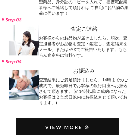
望商品、身分証のコピーを入れて、提携宅配業
者様へご連絡して頂ければ ご自宅にお品物の集
荷に伺います！
Step-03
査定ご連絡
お客様からのお品物が届きましたら、順次、査
定担当者がお品物を査定・鑑定し、査定結果を
メール、またはFAXでご報告いたします。もち
ろん査定料は無料です。
Step-04
お振込み
査定結果にご満足頂けましたら、14時までのご
成約で、最短即日でお客様の銀行口座へお振込
させて頂きます。 (※14時以降に成約になった
お客様は２営業日以内にお振込させて頂いてお
ります。)
VIEW MORE