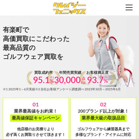
有楽町で
高価買取にこだわった
最高品質の
ゴルフウェア買取を
買取成約率
年間売買実績
お客様満足度
95.1
30,000
93.7
※1
※2
点
%
%
以上
※1 2025年1～6月実績
※2 自社お客様アンケート調査調べ 2023年10月～2025年6月
01
02
業界最高値をお約束！
200ブランド以上が対象！
最高値保証キャンペーン
業界最大級の取扱品目
他店様のお見積りより
ゴルフウェアから練習器具まで
必ず高くお買取りさせて頂きます！
多様なブランド・アイテムに対応