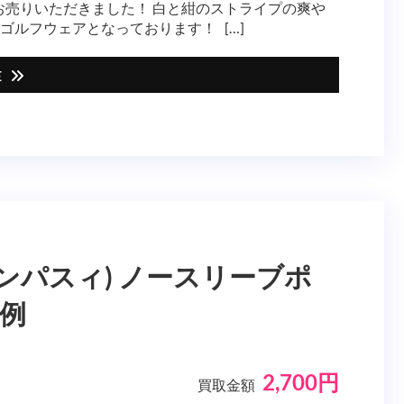
ツをお売りいただきました！ 白と紺のストライプの爽や
ルフウェアとなっております！ […]
E
e(アンパスィ) ノースリーブポ
事例
2,700円
買取金額