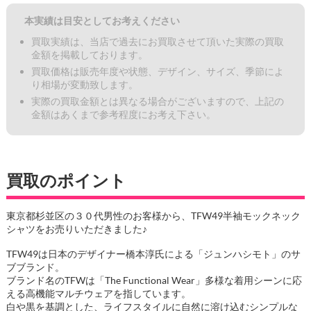
本実績は目安としてお考えください
買取実績は、当店で過去にお買取させて頂いた実際の買取
金額を掲載しております。
買取価格は販売年度や状態、デザイン、サイズ、季節によ
り相場が変動致します。
実際の買取金額とは異なる場合がございますので、上記の
金額はあくまで参考程度にお考え下さい。
買取のポイント
東京都杉並区の３０代男性のお客様から、TFW49半袖モックネック
シャツをお売りいただきました♪
TFW49は日本のデザイナー橋本淳氏による「ジュンハシモト」のサ
ブブランド。
ブランド名のTFWは「The Functional Wear」多様な着用シーンに応
える高機能マルチウェアを指しています。
白や黒を基調とした、ライフスタイルに自然に溶け込むシンプルな