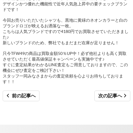
デザインかつ優れた機能性で近年人気急上昇中の要チェックブラン
ドです！
今回お売りいただいたシャツも、黒地に黄緑のネオンカラーと白の
ブランドロゴが映えるお洒落な一枚。
こちらは人気ブランドですので4180円でお買取させていただきまし
た♪
新しいブランドのため、弊社でもまだまだ在庫が足りません！
只今TFW49の商品は買取金額50％UP中！必ず他社よりも高く買取
させていただく最高値保証キャンペーンも実施中です♪
すぐに査定結果がわかるLINE査定もご用意しておりますので、この
機会にぜひ査定をご検討下さい！
スタッフ一同みなさまからの査定依頼を心よりお待ちしておりま
す！！
前の記事へ
次の記事へ