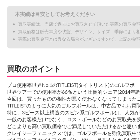
本実績は目安としてお考えください
買取実績は、当店で過去にお買取させて頂いた実際の買取金
買取価格は販売年度や状態、デザイン、サイズ、季節により
実際の買取金額とは異なる場合がございますので、上記の金
買取のポイント
プロ使用率世界No.1のTITLEIST(タイトリスト)のゴルフ
世界ツアーでの使用率が66％という圧倒的シェア(2014年調べ)を
今回は、買ったものの相性が悪く使わなくなってしまった
TITLEISTのように人気のゴルフボールは、中古品でもお
特に、3ピース以上構造のスピン系ゴルフボールは、人気
一般のお客様だけでなく、ロストボールなどのお買取先を
どこよりも高い買取価格でご満足していただけるかと思い
クレイジーフェニックスでは、ゴルフボールを強化買取中
ゴルフウェアやゴルフクラブと一緒に、是非まとめてお売