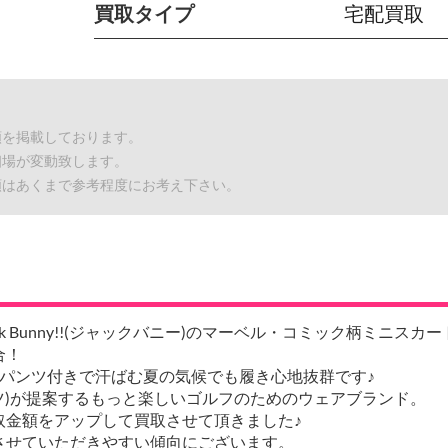
買取タイプ
宅配買取
額を掲載しております。
相場が変動致します。
額はあくまで参考程度にお考え下さい。
unny!!(ジャックバニー)のマーベル・コミック柄ミニスカート(
合！
パンツ付きで汗ばむ夏の気候でも履き心地抜群です♪
(パーリーゲイツ)が提案するもっと楽しいゴルフのためのウェアブランド。
取金額をアップして買取させて頂きました♪
させていただきやすい傾向にございます。