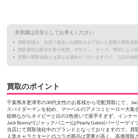
本実績は目安としてお考えください
買取実績は、当店で過去にお買取させて頂いた実際の買取金
買取価格は販売年度や状態、デザイン、サイズ、季節により
実際の買取金額とは異なる場合がございますので、上記の金
買取のポイント
千葉県木更津市の30代女性のお客様から宅配買取にて、Jack B
スパイダーマンを始め、マーベルのアメコミヒーロー大集
総柄ながらネイビーと白の2色使いで派手すぎず、インナー
Jack Bunny!!(ジャックバニー)はPearly Gates
当店にて買取強化中のブランドとなっておりますので、買
人気キャラクターとのコラボ商品は需要が高く、高価買取