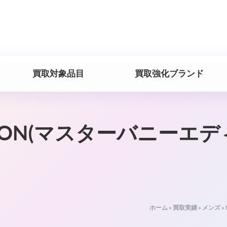
買取対象品目
買取強化ブランド
EDITION(マスターバニ
ホーム
»
買取実績
»
メンズ
»