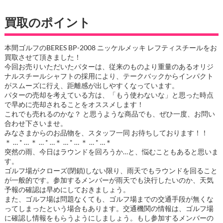
買取のポイント
本間ゴルフのBERES BP-2008 ニッケルメッキ レフティスチールをお
買取させて頂きました！
今回お売りいただいたパターは、従来のものより重量のあるオリジ
ナルスチールシャフトの採用により、テークバックからインパクト
がスムーズに行え、距離感が出しやすくなっています。
パターの売却を考えている方は、「もう使わないな」と思った時点
で早めに売却されることをオススメします！
これでも売れるのかな？ と思うような商品でも、ぜひ一度、お問い
合わせ下さいませ。
みなさまからのお品物を、スタッフ一同 お待ちしております！！
＊ … * … ＊ … * …＊ … * … ＊ … * …＊
突然の雨、今日はラウンドを回ろうか…と、悩むこともあると思いま
す。
ゴルフ場がクローズ(閉鎖)しない限り、雨天でもラウンドを回ること
が一般的です。参加するメンバーが雨天でも決行したいのか、天気
予報の確認は早めにしておきましょう。
また、ゴルフ場は問題なくても、ゴルフ場までの交通手段が無くな
ってしまったという場合もあります。交通機関の情報は、ゴルフ場
に確認し情報をもらうようにしましょう。もし参加するメンバーの